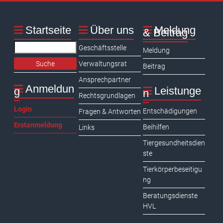
Startseite
Über uns
Meldung
& Beitrag
Search
Geschäftsstelle
Meldung
Verwaltungsrat
Beitrag
Ansprechpartner
Anmeldun
Leistunge
g
n
Rechtsgrundlagen
Login
Entschädigungen
Fragen & Antworten
Erstanmeldung
Beihilfen
Links
Tiergesundheitsdien
ste
Tierkörperbeseitigu
ng
Beratungsdienste
HVL