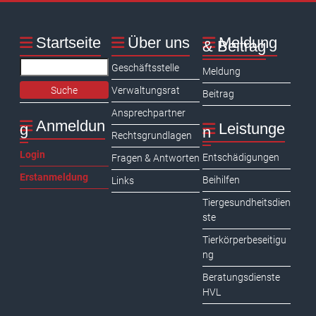
Startseite
Über uns
Meldung
& Beitrag
Search
Geschäftsstelle
Meldung
Verwaltungsrat
Beitrag
Ansprechpartner
Anmeldun
Leistunge
g
n
Rechtsgrundlagen
Login
Entschädigungen
Fragen & Antworten
Erstanmeldung
Beihilfen
Links
Tiergesundheitsdien
ste
Tierkörperbeseitigu
ng
Beratungsdienste
HVL