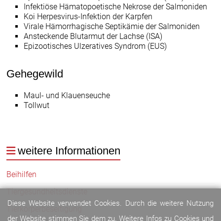
Infektiöse Hämatopoetische Nekrose der Salmoniden
Koi Herpesvirus-Infektion der Karpfen
Virale Hämorrhagische Septikämie der Salmoniden
Ansteckende Blutarmut der Lachse (ISA)
Epizootisches Ulzeratives Syndrom (EUS)
Gehegewild
Maul- und Klauenseuche
Tollwut
weitere Informationen
Beihilfen
Tiergesundheitsdienste
Diese Website verwendet Cookies. Durch die weitere Nutzung
Tierkörperbeseitigung
der Website stimmen Sie dem zu. Weitere Infos zu Cookies und