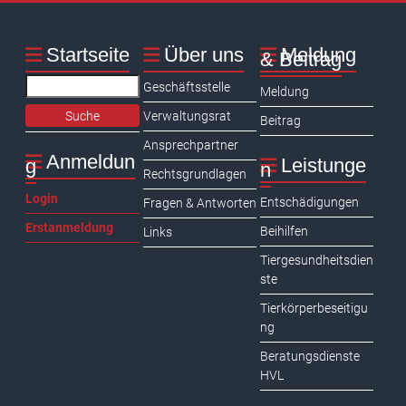
Startseite
Über uns
Meldung
& Beitrag
Search
Geschäftsstelle
Meldung
Verwaltungsrat
Beitrag
Ansprechpartner
Anmeldun
Leistunge
g
n
Rechtsgrundlagen
Login
Entschädigungen
Fragen & Antworten
Erstanmeldung
Beihilfen
Links
Tiergesundheitsdien
ste
Tierkörperbeseitigu
ng
Beratungsdienste
HVL